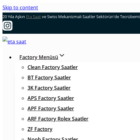
Skip to content
20 Yıla Aşkın
Eta Saat
ve Swiss Mekanizmalı Saatler Sektörün'de Tecrübemizl
Factory Menüsü
Clean Factory Saatler
BT Factory Saatler
3K Factory Saatler
APS Factory Saatler
APF Factory Saatler
ARF Factory Rolex Saatler
ZF Factory
Noob Factory Saatler