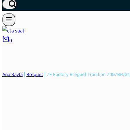
0
Ana Sayfa
|
Breguet
|
ZF Factory Breguet Tradition 7097BR/G