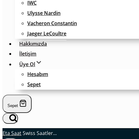
IWC
Ulysse Nardin
Vacheron Constantin
Jaeger LeCoultre
Hakkımızda
İletişim
Üye Ol
Hesabım
Sepet
Sepet
Eta Saat
Swiss Saatler...