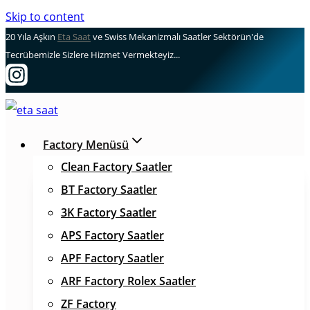
Skip to content
20 Yıla Aşkın
Eta Saat
ve Swiss Mekanizmalı Saatler Sektörün'de
Tecrübemizle Sizlere Hizmet Vermekteyiz...
Factory Menüsü
Clean Factory Saatler
BT Factory Saatler
3K Factory Saatler
APS Factory Saatler
APF Factory Saatler
ARF Factory Rolex Saatler
ZF Factory