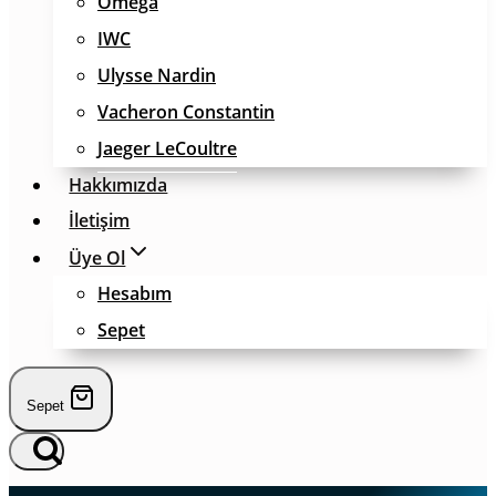
Omega
IWC
Ulysse Nardin
Vacheron Constantin
Jaeger LeCoultre
Hakkımızda
İletişim
Üye Ol
Hesabım
Sepet
Sepet