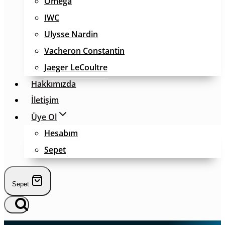
Omega
IWC
Ulysse Nardin
Vacheron Constantin
Jaeger LeCoultre
Hakkımızda
İletişim
Üye Ol
Hesabım
Sepet
Sepet