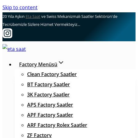
Skip to content
20 Yıla Aşkın
Eta Saat
ve Swiss Mekanizmalı Saatler Sektörün'de
Tecrübemizle Sizlere Hizmet Vermekteyiz...
Factory Menüsü
Clean Factory Saatler
BT Factory Saatler
3K Factory Saatler
APS Factory Saatler
APF Factory Saatler
ARF Factory Rolex Saatler
ZF Factory