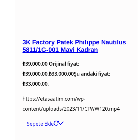
3K Factory Patek Philippe Nautilus
5811/1G-001 Mavi Kadran
₺
39,000.00
Orijinal fiyat:
₺39,000.00.
₺
33,000.00
Şu andaki fiyat:
₺33,000.00.
https://etasaatim.com/wp-
content/uploads/2023/11/CFWW120.mp4
Sepete Ekle