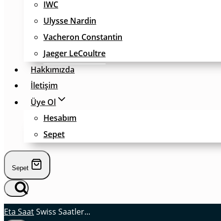
IWC
Ulysse Nardin
Vacheron Constantin
Jaeger LeCoultre
Hakkımızda
İletişim
Üye Ol
Hesabım
Sepet
Sepet
Eta Saat
Swiss Saatler...