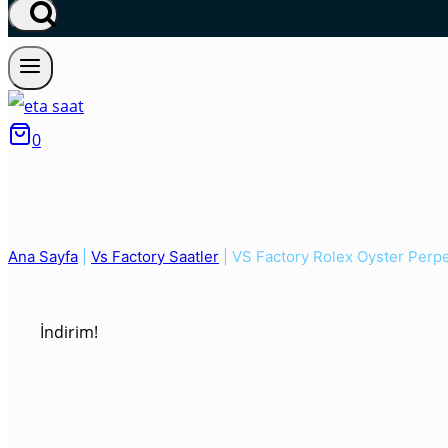
0
Ana Sayfa
|
Vs Factory Saatler
|
VS Factory Rolex Oyster Perp
İndirim!