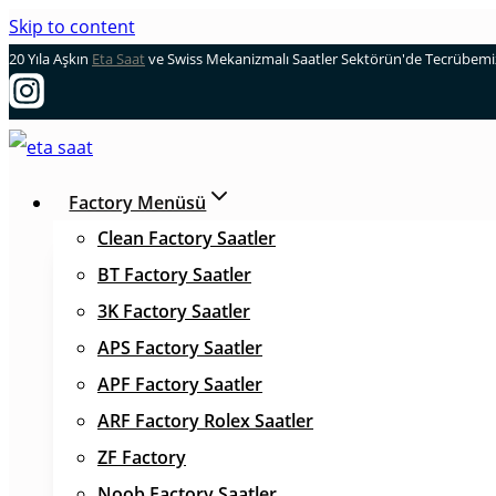
Skip to content
20 Yıla Aşkın
Eta Saat
ve Swiss Mekanizmalı Saatler Sektörün'de Tecrübemizl
Factory Menüsü
Clean Factory Saatler
BT Factory Saatler
3K Factory Saatler
APS Factory Saatler
APF Factory Saatler
ARF Factory Rolex Saatler
ZF Factory
Noob Factory Saatler