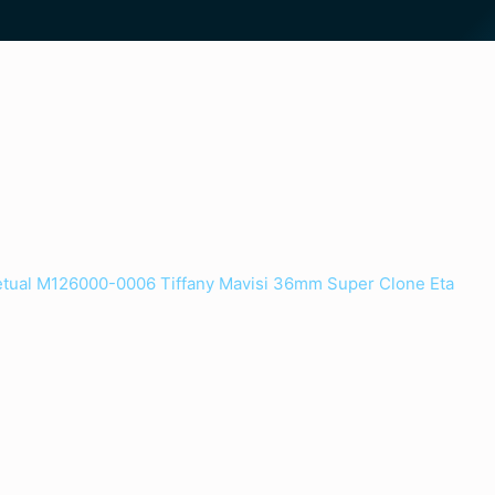
etual M126000-0006 Tiffany Mavisi 36mm Super Clone Eta