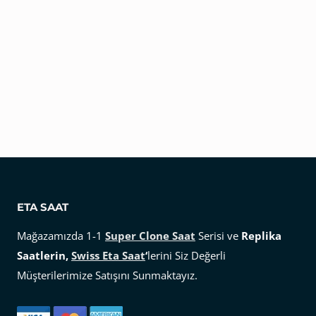
ETA SAAT
Mağazamızda 1-1
Super Clone Saat
Serisi ve
Replika
Saatlerin,
Swiss Eta Saat
‘
lerini Siz Değerli
Müşterilerimize Satışını Sunmaktayız.