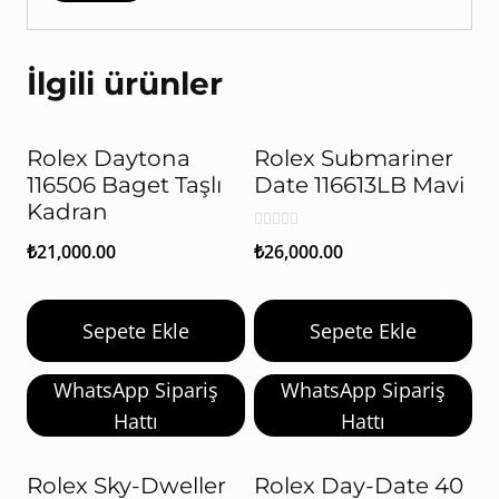
İlgili ürünler
Rolex Daytona
Rolex Submariner
116506 Baget Taşlı
Date 116613LB Mavi
Kadran
5 üzerinden
₺
26,000.00
₺
21,000.00
5.00
oy aldı
Sepete Ekle
Sepete Ekle
WhatsApp Sipariş
WhatsApp Sipariş
Hattı
Hattı
Rolex Sky-Dweller
Rolex Day-Date 40