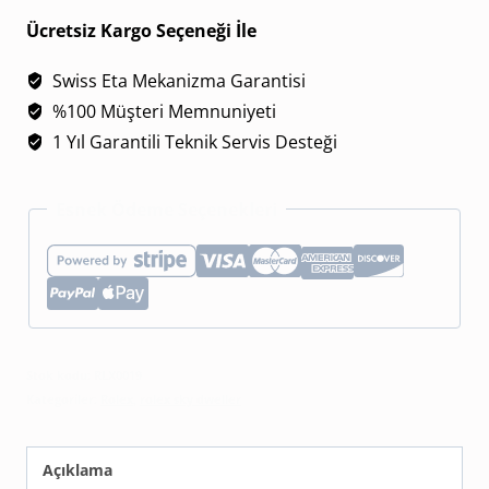
326933
Ücretsiz Kargo Seçeneği İle
Beyaz
Swiss Eta Mekanizma Garantisi
Kadran
%100 Müşteri Memnuniyeti
Çift
1 Yıl Garantili Teknik Servis Desteği
Renk
Jubile
Esnek Ödeme Seçenekleri
adet
Stok kodu:
RLX0019
Kategoriler:
Rolex
,
rolex sky dweller
Açıklama