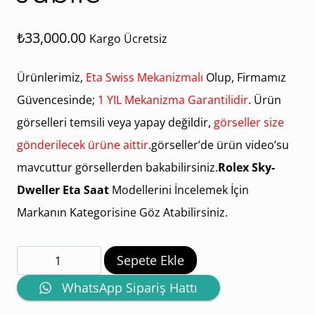
₺
33,000.00
Kargo Ücretsiz
Ürünlerimiz,
Eta Swiss Mekanizmalı
Olup, Firmamız
Güvencesinde;
1 YIL Mekanizma Garantilidir
. Ürün
görselleri temsili veya yapay değildir,
görseller size
gönderilecek ürüne aittir
.görseller’de ürün video’su
mavcuttur görsellerden bakabilirsiniz.
Rolex Sky-
Dweller Eta Saat
Modellerini İncelemek İçin
Markanın Kategorisine Göz Atabilirsiniz.
Rolex
Sepete Ekle
Sky-
WhatsApp Sipariş Hattı
Dweller