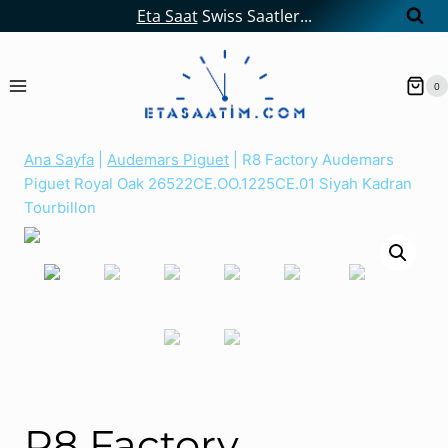
Skip
Eta Saat
Swiss Saatler...
to
content
0
Ana Sayfa
|
Audemars Piguet
|
R8 Factory Audemars
Piguet Royal Oak 26522CE.OO.1225CE.01 Siyah Kadran
Tourbillon
R8 Factory