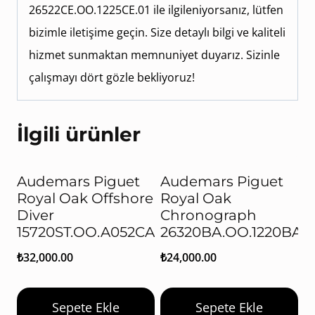
26522CE.OO.1225CE.01 ile ilgileniyorsanız, lütfen
bizimle iletişime geçin. Size detaylı bilgi ve kaliteli
hizmet sunmaktan memnuniyet duyarız. Sizinle
çalışmayı dört gözle bekliyoruz!
İlgili ürünler
Audemars Piguet
Audemars Piguet
Royal Oak Offshore
Royal Oak
Diver
Chronograph
15720ST.OO.A052CA.01
26320BA.OO.1220BA.0
₺
32,000.00
₺
24,000.00
Sepete Ekle
Sepete Ekle