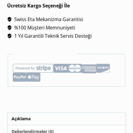
Piguet
Ücretsiz Kargo Seçeneği İle
Royal
Swiss Eta Mekanizma Garantisi
Oak
%100 Müşteri Memnuniyeti
26522CE.OO.1225CE.01
1 Yıl Garantili Teknik Servis Desteği
Siyah
Kadran
Esnek Ödeme Seçenekleri
Tourbillon
adet
Kategoriler:
Audemars Piguet
,
R8 Factory
Açıklama
Değerlendirmeler (0)