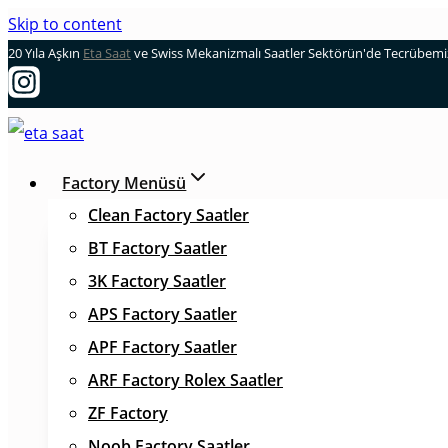
Skip to content
20 Yıla Aşkın
Eta Saat
ve Swiss Mekanizmalı Saatler Sektörün'de Tecrübemizl
Factory Menüsü
Clean Factory Saatler
BT Factory Saatler
3K Factory Saatler
APS Factory Saatler
APF Factory Saatler
ARF Factory Rolex Saatler
ZF Factory
Noob Factory Saatler