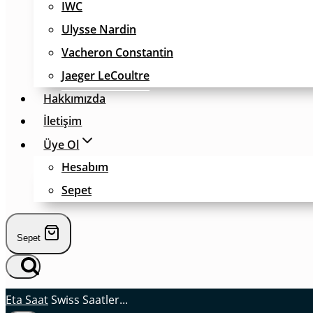
IWC
Ulysse Nardin
Vacheron Constantin
Jaeger LeCoultre
Hakkımızda
İletişim
Üye Ol
Hesabım
Sepet
Sepet
Eta Saat
Swiss Saatler...