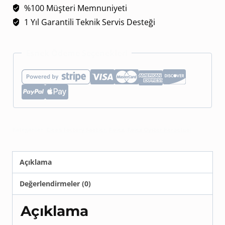
%100 Müşteri Memnuniyeti
0006
1 Yıl Garantili Teknik Servis Desteği
Tiffany
Mavisi
Esnek Ödeme Seçenekleri
Kadran
36mm
Super
Clone
Eta
Kategoriler:
Clean Factory Saatler
,
Rolex
,
Rolex Oyster Perpetual
adet
Açıklama
Değerlendirmeler (0)
Açıklama