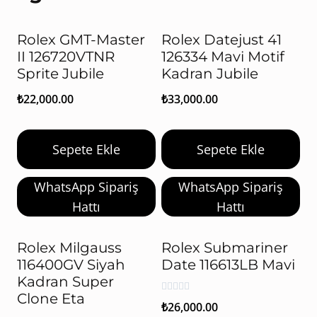
Rolex GMT-Master
Rolex Datejust 41
II 126720VTNR
126334 Mavi Motif
Sprite Jubile
Kadran Jubile
₺
22,000.00
₺
33,000.00
Sepete Ekle
Sepete Ekle
WhatsApp Sipariş
WhatsApp Sipariş
Hattı
Hattı
Rolex Milgauss
Rolex Submariner
116400GV Siyah
Date 116613LB Mavi
Kadran Super
Clone Eta
5 üzerinden
₺
26,000.00
5.00