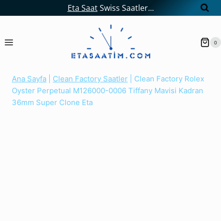
Skip
Eta Saat
Swiss Saatler...
to
content
0
Ana Sayfa
|
Clean Factory Saatler
|
Clean Factory Rolex
Oyster Perpetual M126000-0006 Tiffany Mavisi Kadran
36mm Super Clone Eta