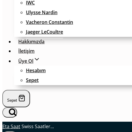
IWC
Ulysse Nardin
Vacheron Constantin
Jaeger LeCoultre
Hakkımızda
İletişim
Üye Ol
Hesabım
Sepet
Sepet
Eta Saat
Swiss Saatler...