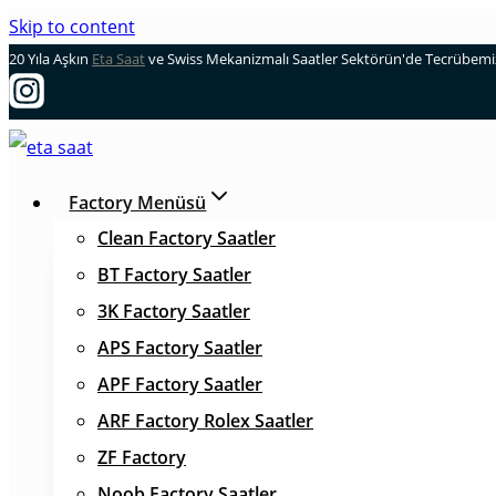
Skip to content
20 Yıla Aşkın
Eta Saat
ve Swiss Mekanizmalı Saatler Sektörün'de Tecrübemizl
Factory Menüsü
Clean Factory Saatler
BT Factory Saatler
3K Factory Saatler
APS Factory Saatler
APF Factory Saatler
ARF Factory Rolex Saatler
ZF Factory
Noob Factory Saatler