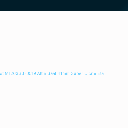
ust M126333-0019 Altın Saat 41mm Super Clone Eta