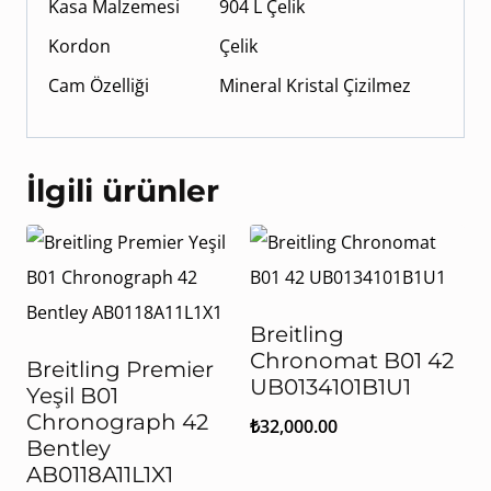
Kasa Malzemesi
904 L Çelik
Kordon
Çelik
Cam Özelliği
Mineral Kristal Çizilmez
İlgili ürünler
Breitling
Chronomat B01 42
Breitling Premier
UB0134101B1U1
Yeşil B01
Chronograph 42
₺
32,000.00
Bentley
AB0118A11L1X1