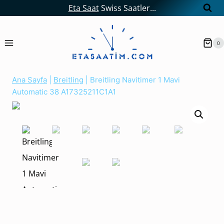
Skip
Eta Saat
Swiss Saatler...
to
content
0
Ana Sayfa
|
Breitling
|
Breitling Navitimer 1 Mavi
Automatic 38 A17325211C1A1
BREITLING