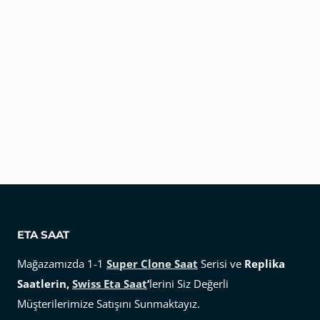
ETA SAAT
Mağazamızda 1-1
Super Clone Saat
Serisi ve
Replika
Saatlerin,
Swiss Eta Saat
‘
lerini Siz Değerli
Müşterilerimize Satışını Sunmaktayız.