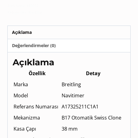
Stok kodu:
BR0013
Kategoriler:
Breitling
Açıklama
Değerlendirmeler (0)
Açıklama
Özellik
Detay
Marka
Breitling
Model
Navitimer
Referans Numarası
A17325211C1A1
Mekanizma
B17 Otomatik Swiss Clone
Kasa Çapı
38 mm