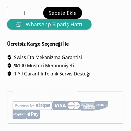
Breitling
Sepete Ekle
Navitimer
WhatsApp Sipariş Hattı
1
Mavi
Ücretsiz Kargo Seçeneği İle
Automatic
Swiss Eta Mekanizma Garantisi
38
%100 Müşteri Memnuniyeti
A17325211C1A1
1 Yıl Garantili Teknik Servis Desteği
adet
Esnek Ödeme Seçenekleri