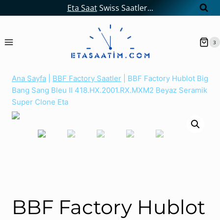
Skip
Eta Saat
Swiss Saatler...
to
content
3
Ana Sayfa
|
BBF Factory Saatler
|
BBF Factory Hublot Big
Bang Sang Bleu II 418.HX.2001.RX.MXM2 Beyaz Seramik
Super Clone Eta
HUBLOT
BBF Factory Hublot