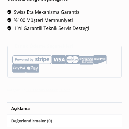
Bang
Swiss Eta Mekanizma Garantisi
Sang
%100 Müşteri Memnuniyeti
Bleu
1 Yıl Garantili Teknik Servis Desteği
II
418.HX.2001.RX.MXM2
Esnek Ödeme Seçenekleri
Beyaz
Seramik
Super
Clone
Eta
Kategoriler:
BBF Factory Saatler
,
Hublot
adet
Açıklama
Değerlendirmeler (0)