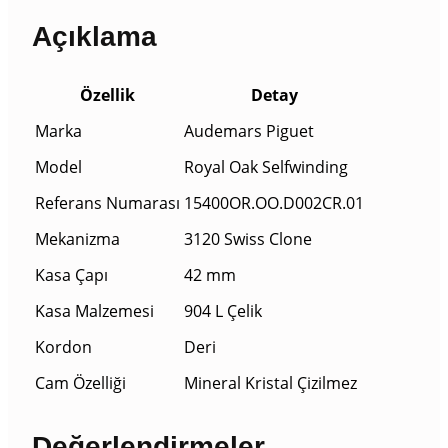
Açıklama
Özellik
Detay
Marka
Audemars Piguet
Model
Royal Oak Selfwinding
Referans Numarası
15400OR.OO.D002CR.01
Mekanizma
3120 Swiss Clone
Kasa Çapı
42 mm
Kasa Malzemesi
904 L Çelik
Kordon
Deri
Cam Özelliği
Mineral Kristal Çizilmez
Değerlendirmeler