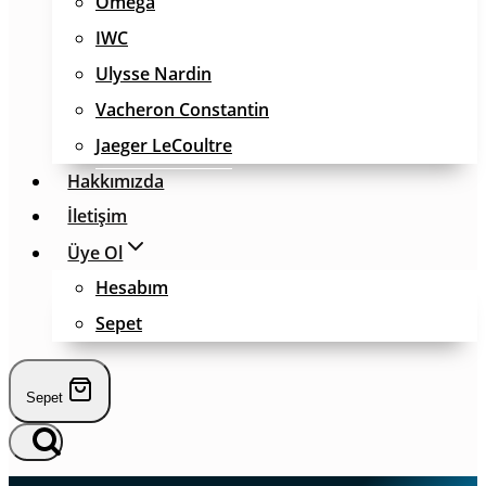
Omega
IWC
Ulysse Nardin
Vacheron Constantin
Jaeger LeCoultre
Hakkımızda
İletişim
Üye Ol
Hesabım
Sepet
Sepet