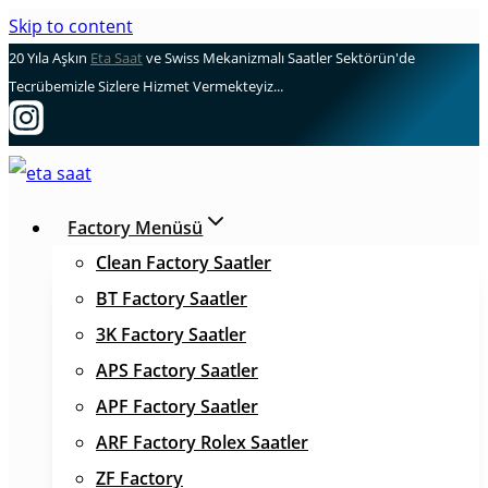
Skip to content
20 Yıla Aşkın
Eta Saat
ve Swiss Mekanizmalı Saatler Sektörün'de
Tecrübemizle Sizlere Hizmet Vermekteyiz...
Factory Menüsü
Clean Factory Saatler
BT Factory Saatler
3K Factory Saatler
APS Factory Saatler
APF Factory Saatler
ARF Factory Rolex Saatler
ZF Factory