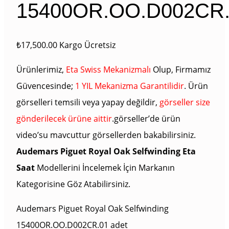
15400OR.OO.D002CR.
₺
17,500.00
Kargo Ücretsiz
Ürünlerimiz,
Eta Swiss Mekanizmalı
Olup, Firmamız
Güvencesinde;
1 YIL Mekanizma Garantilidir
. Ürün
görselleri temsili veya yapay değildir,
görseller size
gönderilecek ürüne aittir
.görseller’de ürün
video’su mavcuttur görsellerden bakabilirsiniz.
Audemars Piguet Royal Oak Selfwinding Eta
Saat
Modellerini İncelemek İçin Markanın
Kategorisine Göz Atabilirsiniz.
Audemars Piguet Royal Oak Selfwinding
15400OR.OO.D002CR.01 adet