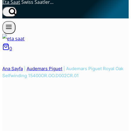
Eta Saat
Swiss Saatler...
0
Ana Sayfa
|
Audemars Piguet
|
Audemars Piguet Royal Oak
Selfwinding 15400OR.OO.D002CR.01