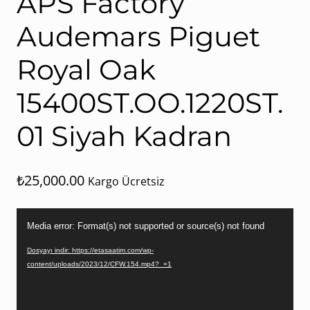
APS Factory
Audemars Piguet
Royal Oak
15400ST.OO.1220ST.
01 Siyah Kadran
₺
25,000.00
Kargo Ücretsiz
Video
Media error: Format(s) not supported or source(s) not found
oynatıcı
Dosyayı indir: https://etasaatim.com/wp-
content/uploads/2023/12/CFW.154.mp4?_=1