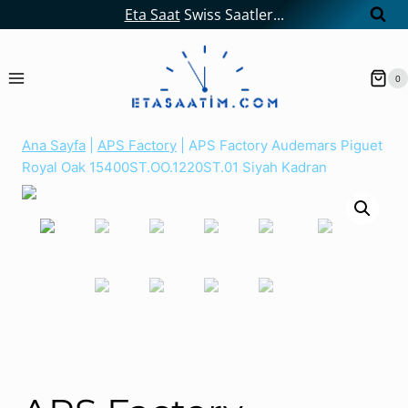
Skip
Eta Saat
Swiss Saatler...
to
content
0
Ana Sayfa
|
APS Factory
|
APS Factory Audemars Piguet
Royal Oak 15400ST.OO.1220ST.01 Siyah Kadran
AUDEMARS PIGUET