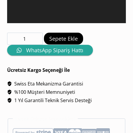
APS
Sepete Ekle
Factory
WhatsApp Sipariş Hattı
Audemars
Piguet
Ücretsiz Kargo Seçeneği İle
Royal
Swiss Eta Mekanizma Garantisi
Oak
%100 Müşteri Memnuniyeti
15400ST.OO.1220ST.01
1 Yıl Garantili Teknik Servis Desteği
Siyah
Kadran
Esnek Ödeme Seçenekleri
adet