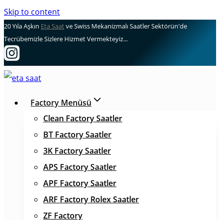
Skip to content
20 Yıla Aşkın
Eta Saat
ve Swiss Mekanizmalı Saatler Sektörün'de
Tecrübemizle Sizlere Hizmet Vermekteyiz...
Factory Menüsü
Clean Factory Saatler
BT Factory Saatler
3K Factory Saatler
APS Factory Saatler
APF Factory Saatler
ARF Factory Rolex Saatler
ZF Factory