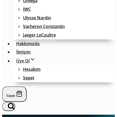
Omega
IWC
Ulysse Nardin
Vacheron Constantin
Jaeger LeCoultre
Hakkımızda
İletişim
Üye Ol
Hesabım
Sepet
Sepet